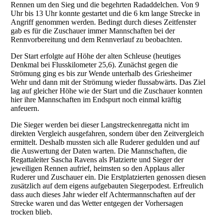
Rennen um den Sieg und die begehrten Radaddelchen. Von 9
Uhr bis 13 Uhr konnte gestartet und die 6 km lange Strecke in
Angriff genommen werden. Bedingt durch dieses Zeitfenster
gab es für die Zuschauer immer Mannschaften bei der
Rennvorbereitung und dem Rennverlauf zu beobachten.
Der Start erfolgte auf Höhe der alten Schleuse (heutiges
Denkmal bei Flusskilometer 25,6). Zunächst gegen die
Strömung ging es bis zur Wende unterhalb des Griesheimer
Wehr und dann mit der Strömung wieder flussabwärts. Das Ziel
lag auf gleicher Höhe wie der Start und die Zuschauer konnten
hier ihre Mannschaften im Endspurt noch einmal kräftig
anfeuern.
Die Sieger werden bei dieser Langstreckenregatta nicht im
direkten Vergleich ausgefahren, sondern über den Zeitvergleich
ermittelt. Deshalb mussten sich alle Ruderer gedulden und auf
die Auswertung der Daten warten. Die Mannschaften, die
Regattaleiter Sascha Ravens als Platzierte und Sieger der
jeweiligen Rennen aufrief, heimsten so den Applaus aller
Ruderer und Zuschauer ein. Die Erstplatzierten genossen diesen
zusätzlich auf dem eigens aufgebauten Siegerpodest. Erfreulich
dass auch dieses Jahr wieder elf Achtermannschaften auf der
Strecke waren und das Wetter entgegen der Vorhersagen
trocken blieb.