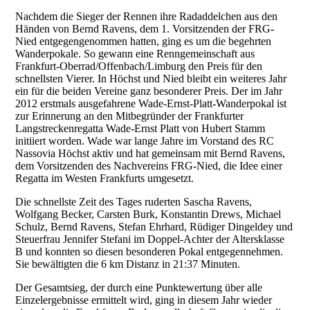
Nachdem die Sieger der Rennen ihre Radaddelchen aus den
Händen von Bernd Ravens, dem 1. Vorsitzenden der FRG-
Nied entgegengenommen hatten, ging es um die begehrten
Wanderpokale. So gewann eine Renngemeinschaft aus
Frankfurt-Oberrad/Offenbach/Limburg den Preis für den
schnellsten Vierer. In Höchst und Nied bleibt ein weiteres Jahr
ein für die beiden Vereine ganz besonderer Preis. Der im Jahr
2012 erstmals ausgefahrene Wade-Ernst-Platt-Wanderpokal ist
zur Erinnerung an den Mitbegründer der Frankfurter
Langstreckenregatta Wade-Ernst Platt von Hubert Stamm
initiiert worden. Wade war lange Jahre im Vorstand des RC
Nassovia Höchst aktiv und hat gemeinsam mit Bernd Ravens,
dem Vorsitzenden des Nachvereins FRG-Nied, die Idee einer
Regatta im Westen Frankfurts umgesetzt.
Die schnellste Zeit des Tages ruderten Sascha Ravens,
Wolfgang Becker, Carsten Burk, Konstantin Drews, Michael
Schulz, Bernd Ravens, Stefan Ehrhard, Rüdiger Dingeldey und
Steuerfrau Jennifer Stefani im Doppel-Achter der Altersklasse
B und konnten so diesen besonderen Pokal entgegennehmen.
Sie bewältigten die 6 km Distanz in 21:37 Minuten.
Der Gesamtsieg, der durch eine Punktewertung über alle
Einzelergebnisse ermittelt wird, ging in diesem Jahr wieder