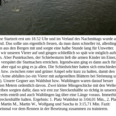
ine Startzeit erst um 18.52 Uhr und im Verlauf des Nachmittags wurde 
Das sollte uns eigentlich freuen, da man dann schneller ist, allerdin
 aus den Bergen mit und sorgte eine halbe Stunde lang für Unwetter.
 wir unseren Vierer auf und gingen schließlich so spät wie möglich auf
n. Aber Pustekuchen, der Schiebesturm ließ die armen Kinder im Einer,
 verspätet die Startnachen erreichen. Irgendwann ging es dann auch für
 aber egal so ging es ja allen. Die Schiedsrichter hatten sich entschiede
w. zwischen roter und grüner Ampel sehr kurz zu halten, damit den
 Arme abfallen (so ein Vierer mit aufgestellten Blättern bei Strömung 
en). Unsere Gegner aus Waldshut bzw. Waiblingen waren darauf besser
rsten Metern ordentlich davon. Zwei kleine Missgeschicke mit den Welle
ben sorgten dafür, dass wir erst zur Streckenhälfte so richtig in unsere
eits enteilt und auch Waiblingen lag über eine Länge voraus. Immerhi
eckenhälfte halten. Ergebnis: 1. Platz Waldshut in 3:04,01 Min., 2. Pla
r Martin M., Martin W., Wolfgang und Sascha in 3:15,71 Min. Fazit:
r einmal vor dem Rennen in der Besetzung zusammen zu trainieren.