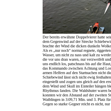
Der bereits erwähnte Doppelvierer hatte se
dem Gegenwind auf der Strecke Schiebewind. 
brachte der Wind die dicken dunkeln Wolken
Als es „nur noch“ normal regnete, riggerten
Wasser, um nicht zu nass und kalt zu werde
die vor uns dran waren, nur verzweifelt und
uns endlich los, patschnass bis auf die Haut,
das Kommando zwischen Achtung und Los bz
armen Helfern auf den Startnachen nicht die
Schiebewind lässt sich nicht ewig festhalt
eingestellt und zogen uns gleich auf den e
dem Wind und Skull im Einteiler hängen blei
Rhythmus fanden. Die Waldshuter waren ber
konnten wir den Abstand auf der zweiten Str
Waiblingen in 3:09,71 Min. und 3. Platz fü
Gegen so starke Gegner reicht es nicht, nu