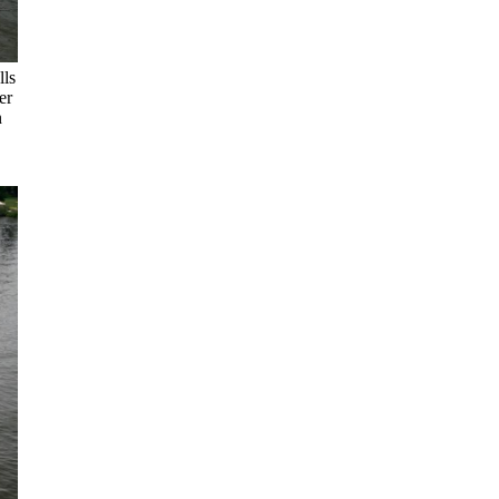
lls
er
n