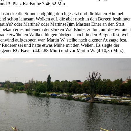
 und 3. Platz Karlsruhe 3:46,52 Min.
attastrecke die Sonne endgültig durchgesetzt und für blauen Himmel
nd schon langsam Wolken auf, die aber noch in den Bergen festhingen
rtin’s? oder Martine? oder Martinse?)im Masters Einer an den Start.
r bekam er es mit einem der starken Waldshuter zu tun, auf die wir auch
 gerade erwähnten Wolken hingen übrigens noch in den Bergen fest, weil
egenwind aufgezogen war. Martin W. stellte nach eigener Aussage fest,
 Ruderer sei und hatte etwas Mühe mit den Wellen. Es siegte der
agener RG Bayer (4:02,88 Min.) und vor Martin W. (4:10,35 Min.).