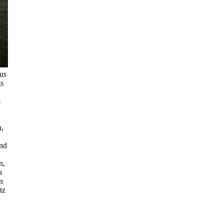
aus
gs
s
n,
und
n,
n
n
tz