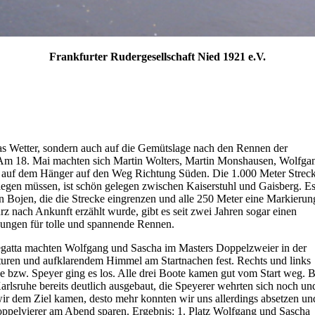
Frankfurter Rudergesellschaft Nied 1921 e.V.
das Wetter, sondern auch auf die Gemütslage nach den Rennen der
 Am 18. Mai machten sich Martin Wolters, Martin Monshausen, Wolfga
 auf dem Hänger auf den Weg Richtung Süden. Die 1.000 Meter Streck
legen müssen, ist schön gelegen zwischen Kaiserstuhl und Gaisberg. E
 Bojen, die die Strecke eingrenzen und alle 250 Meter eine Markierun
z nach Ankunft erzählt wurde, gibt es seit zwei Jahren sogar einen
ungen für tolle und spannende Rennen.
egatta machten Wolfgang und Sascha im Masters Doppelzweier in der
turen und aufklarendem Himmel am Startnachen fest. Rechts und links
e bzw. Speyer ging es los. Alle drei Boote kamen gut vom Start weg. B
arlsruhe bereits deutlich ausgebaut, die Speyerer wehrten sich noch un
wir dem Ziel kamen, desto mehr konnten wir uns allerdings absetzen un
ppelvierer am Abend sparen. Ergebnis: 1. Platz Wolfgang und Sascha