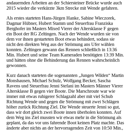
andauernden Arbeiten an der Schiersteiner Brücke wurde auch
2015 wieder die verkürzte 3km Strecke mit Wende gefahren.
Als erstes starteten Hans-Jürgen Hanke, Sabine Wieczorek,
Dagmar Hübner, Hubert Stamm und Steuerfrau Franziska
Berghofer im Masters Mixed Vierer der Altersklasse F gegen
ein Boot der RG Zeltingen. Nach der Wende wurden sie von
dem vor ihnen gestarteten Boot etwas behindert, sodass sie
nicht den direkten Weg aus der Strömung ans Ufer wählen
konnten. Zeltingen gewann das Rennen schließlich in 13:36
Min. Hubert und seine Team Kameraden benötigten 13:39 Min.
und hätten ohne die Behinderung das Rennen wahrscheinlich
gewonnen.
Kurz danach starteten die sogenannten „Jungen Wilden“ Martin
Monshausen, Michael Schulz, Wolfgang Becker, Sascha
Ravens und Steuerfrau Jenni Stefani im Masters Männer Vierer
Altersklasse B gegen vier Boote. Die Marschroute war wie
immer mit etwas ruhigerer Schlagzahl aber mit viel Schub
Richtung Wende und gegen die Strömung mit zwei Schlägen
höher zurück Richtung Ziel. Die Wende steuerte Jenni so gut,
dass wir dort gleich zwei Boote innen überholen konnten. Auf
dem Weg ins Ziel mussten wir etwas mehr in die Strömung als
geplant, da das vor uns fahrende Boot keinen Platz machte. Das
änderte aber nichts an der hervorragenden Zeit von 10:50 Min.,