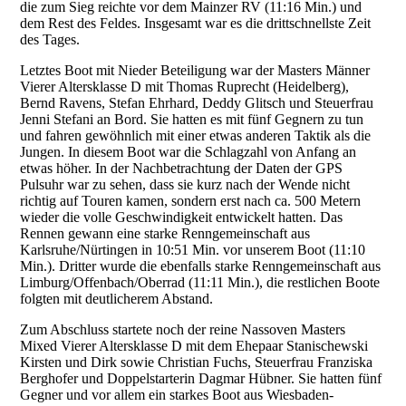
die zum Sieg reichte vor dem Mainzer RV (11:16 Min.) und
dem Rest des Feldes. Insgesamt war es die drittschnellste Zeit
des Tages.
Letztes Boot mit Nieder Beteiligung war der Masters Männer
Vierer Altersklasse D mit Thomas Ruprecht (Heidelberg),
Bernd Ravens, Stefan Ehrhard, Deddy Glitsch und Steuerfrau
Jenni Stefani an Bord. Sie hatten es mit fünf Gegnern zu tun
und fahren gewöhnlich mit einer etwas anderen Taktik als die
Jungen. In diesem Boot war die Schlagzahl von Anfang an
etwas höher. In der Nachbetrachtung der Daten der GPS
Pulsuhr war zu sehen, dass sie kurz nach der Wende nicht
richtig auf Touren kamen, sondern erst nach ca. 500 Metern
wieder die volle Geschwindigkeit entwickelt hatten. Das
Rennen gewann eine starke Renngemeinschaft aus
Karlsruhe/Nürtingen in 10:51 Min. vor unserem Boot (11:10
Min.). Dritter wurde die ebenfalls starke Renngemeinschaft aus
Limburg/Offenbach/Oberrad (11:11 Min.), die restlichen Boote
folgten mit deutlicherem Abstand.
Zum Abschluss startete noch der reine Nassoven Masters
Mixed Vierer Altersklasse D mit dem Ehepaar Stanischewski
Kirsten und Dirk sowie Christian Fuchs, Steuerfrau Franziska
Berghofer und Doppelstarterin Dagmar Hübner. Sie hatten fünf
Gegner und vor allem ein starkes Boot aus Wiesbaden-